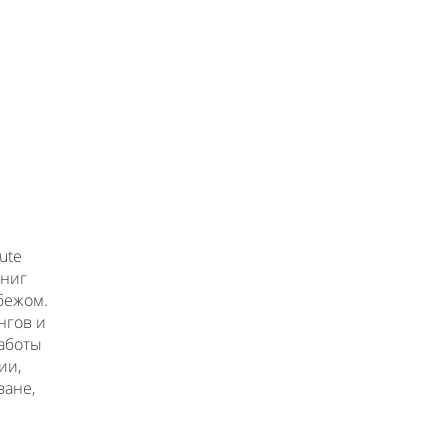
ute
книг
убежом.
нгов и
работы
ии,
ване,