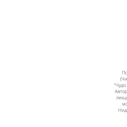
Пс
(Чи
“Чудо
Автор
лекц
мо
Нид